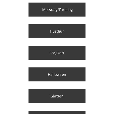
Morsdag/Farsdag
Husdjur
Sorgkort
Halloween
Gården