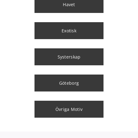
Havet
Exotisk
Systerskap
Göteborg
Övriga Motiv