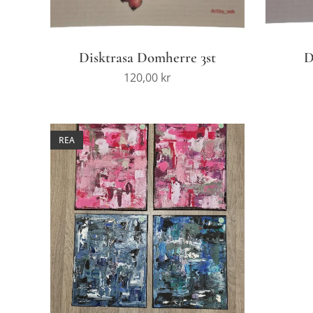
Disktrasa Domherre 3st
D
120,00
kr
REA