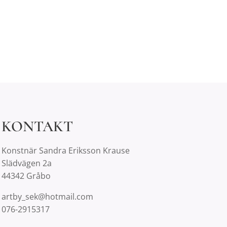
KONTAKT
Konstnär Sandra Eriksson Krause
Slädvägen 2a
44342 Gråbo
artby_sek@hotmail.com
076-2915317