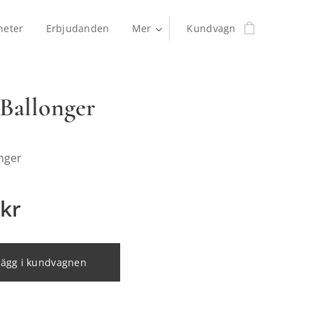
heter
Erbjudanden
Mer
Kundvagn
Ballonger
nger
kr
Lägg i kundvagnen