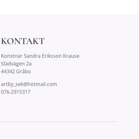
KONTAKT
Konstnär Sandra Eriksson Krause
Slädvägen 2a
44342 Gråbo
artby_sek@hotmail.com
076-2915317