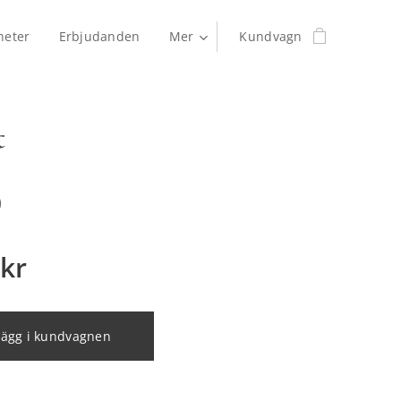
heter
Erbjudanden
Mer
Kundvagn
t
)
kr
Lägg i kundvagnen