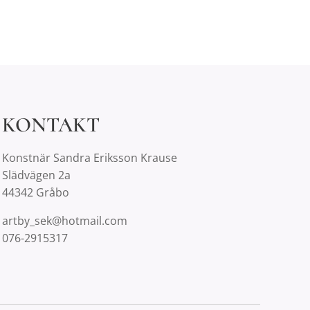
KONTAKT
Konstnär Sandra Eriksson Krause
Slädvägen 2a
44342 Gråbo
artby_sek@hotmail.com
076-2915317