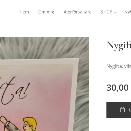
Hem
Om mig
Återförsäljare
SHOP
Ny
Nygif
Nygifta, vi
30,00