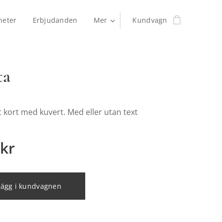
heter
Erbjudanden
Mer
Kundvagn
ta
kt kort med kuvert. Med eller utan text
kr
Lägg i kundvagnen