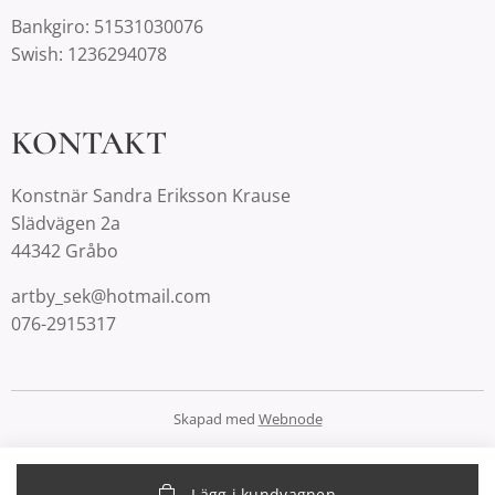
Bankgiro: 51531030076
Swish: 1236294078
KONTAKT
Konstnär Sandra Eriksson Krause
Slädvägen 2a
44342 Gråbo
artby_sek@hotmail.com
076-2915317
Skapad med
Webnode
Lägg i kundvagnen