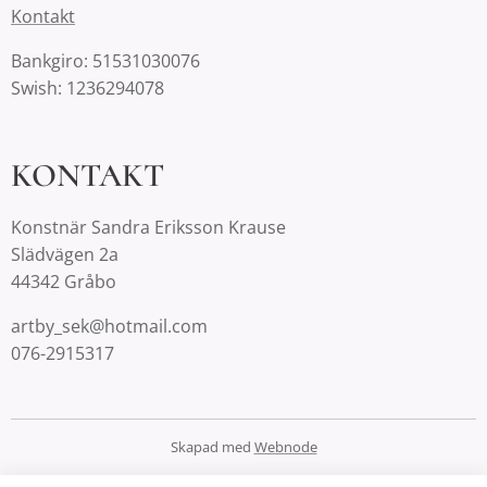
Kontakt
Bankgiro: 51531030076
Swish: 1236294078
KONTAKT
Konstnär Sandra Eriksson Krause
Slädvägen 2a
44342 Gråbo
artby_sek@hotmail.com
076-2915317
Skapad med
Webnode