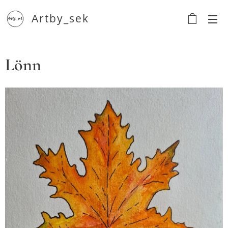
Artby_sek
Lönn