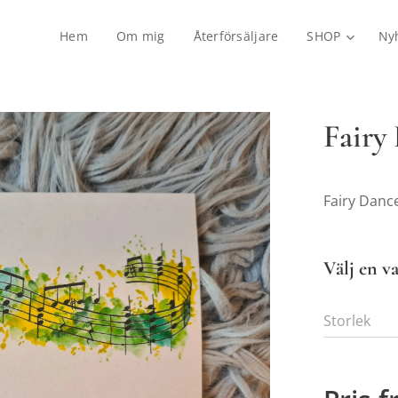
Hem
Om mig
Återförsäljare
SHOP
Ny
Fairy
Fairy Danc
Välj en va
Storlek