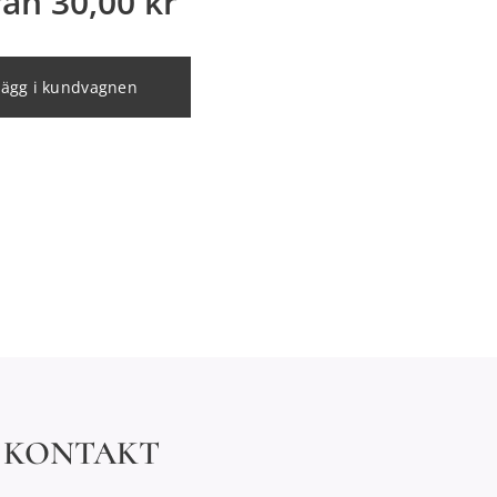
från
30,00
kr
Lägg i kundvagnen
KONTAKT