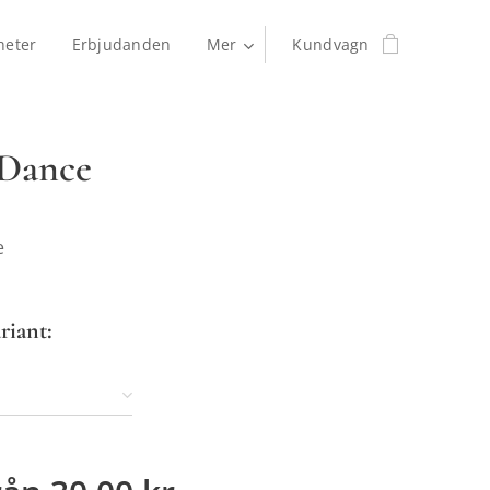
heter
Erbjudanden
Mer
Kundvagn
 Dance
e
riant: