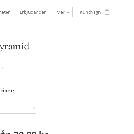
heter
Erbjudanden
Mer
Kundvagn
yramid
id
riant: