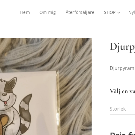
Hem
Om mig
Återförsäljare
SHOP
Ny
Djurp
Djurpyram
Välj en va
Storlek