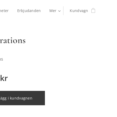
heter
Erbjudanden
Mer
Kundvagn
rations
ns
kr
Lägg i kundvagnen