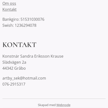
Om oss
Kontakt
Bankgiro: 51531030076
Swish: 1236294078
KONTAKT
Konstnär Sandra Eriksson Krause
Slädvägen 2a
44342 Gråbo
artby_sek@hotmail.com
076-2915317
Skapad med
Webnode